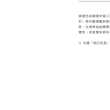
Mes
感謝
料，
途。
實性
※ 